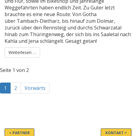
und Flur, sowie im Bikeshop und jahrelange
Weggefährten haben endlich Zeit. Zu Guter letzt
brauchte es eine neue Route: Von Gotha
über Tambach-Dietharz, bis hinauf zum Dolmar,
zurück über den Rennsteig und durchs Schwarzatal
hinab zum Thüringenweg, der sich bis ins Saaletal nach
Kahla und Jena schlängelt. Gesagt getan!
Weiterlesen …
Seite 1 von 2
(aktuell)
1
2
Vorwärts
< PARTNER
KONTAKT >