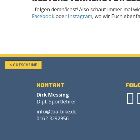
...folgen demnächst! Also schaut immer mal wie
Facebook
oder
Instagram
, wo wir Euch ebenf
< GUTSCHEINE
Kontakt
Folg
Dirk Messing
Dipl.-Sportlehrer
info@tba-bike.de
0162 3292956