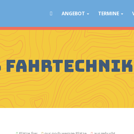
Navigation
überspringen
ANGEBOT
TERMINE
B Fahrtechnik
Plätze frei
nur noch wenige Plätze
ausgebucht