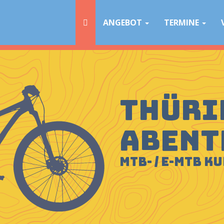
Navigation
überspringen
ANGEBOT
TERMINE
Thüri
Abent
MTB- / E-MTB K