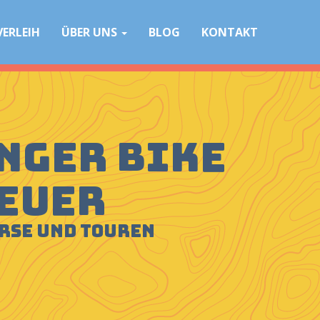
VERLEIH
ÜBER UNS
BLOG
KONTAKT
nger Bike
euer
urse und Touren