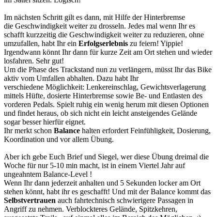
Im nächsten Schritt gilt es dann, mit Hilfe der Hinterbremse
die Geschwindigkeit weiter zu drosseln. Jedes mal wenn Ihr es
schafft kurzzeitig die Geschwindigkeit weiter zu reduzieren, ohne
umzufallen, habt Ihr ein
Erfolgserlebnis
zu feiern! Yippie!
Irgendwann könnt Ihr dann für kurze Zeit am Ort stehen und wieder
losfahren. Sehr gut!
Um die Phase des Trackstand nun zu verlängern, müsst Ihr das Bike
aktiv vom Umfallen abhalten. Dazu habt Ihr
verschiedene Möglichkeit: Lenkereinschlag, Gewichtsverlagerung
mittels Hüfte, dosierte Hinterbremse sowie Be- und Entlasten des
vorderen Pedals. Spielt ruhig ein wenig herum mit diesen Optionen
und findet heraus, ob sich nicht ein leicht ansteigendes Gelände
sogar besser hierfür eignet.
Ihr merkt schon
Balance
halten erfordert Feinfühligkeit, Dosierung,
Koordination und vor allem Übung.
Aber ich gebe Euch Brief und Siegel, wer diese Übung dreimal die
Woche für nur 5-10 min macht, ist in einem Viertel Jahr auf
ungeahntem Balance-Level !
Wenn Ihr dann jederzeit anhalten und 5 Sekunden locker am Ort
stehen könnt, habt ihr es geschafft! Und mit der Balance kommt das
Selbstvertrauen
auch fahrtechnisch schwierigere Passagen in
Angriff zu nehmen. Verblockteres Gelände, Spitzkehren,