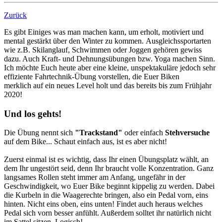
Zurück
Es gibt Einiges was man machen kann, um erholt, motiviert und
mental gestärkt über den Winter zu kommen. Ausgleichssportarten
wie z.B. Skilanglauf, Schwimmen oder Joggen gehören gewiss
dazu. Auch Kraft- und Dehnungsübungen bzw. Yoga machen Sinn.
Ich möchte Euch heute aber eine kleine, unspektakuläre jedoch sehr
effiziente Fahrtechnik-Übung vorstellen, die Euer Biken
merklich auf ein neues Level holt und das bereits bis zum Frühjahr
2020!
Und los gehts!
Die Übung nennt sich
"Trackstand"
oder einfach
Stehversuche
auf dem Bike... Schaut einfach aus, ist es aber nicht!
Zuerst einmal ist es wichtig, dass Ihr einen Übungsplatz wählt, an
dem Ihr ungestört seid, denn Ihr braucht volle Konzentration. Ganz
langsames Rollen steht immer am Anfang, ungefähr in der
Geschwindigkeit, wo Euer Bike beginnt kippelig zu werden. Dabei
die Kurbeln in die Waagerechte bringen, also ein Pedal vorn, eins
hinten. Nicht eins oben, eins unten! Findet auch heraus welches
Pedal sich vorn besser anfühlt. Außerdem solltet ihr natürlich nicht
im Sattel sitzen. Logisch!