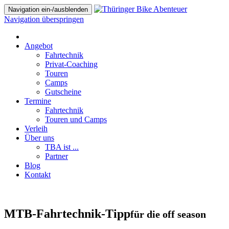
Navigation ein-/ausblenden
Navigation überspringen
Angebot
Fahrtechnik
Privat-Coaching
Touren
Camps
Gutscheine
Termine
Fahrtechnik
Touren und Camps
Verleih
Über uns
TBA ist ...
Partner
Blog
Kontakt
MTB-Fahrtechnik-Tipp
für die off season