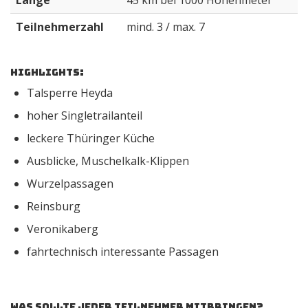
Länge
45 km bei 1000 Höhenmeter
Teilnehmerzahl
mind. 3 / max. 7
Highlights:
Talsperre Heyda
hoher Singletrailanteil
leckere Thüringer Küche
Ausblicke, Muschelkalk-Klippen
Wurzelpassagen
Reinsburg
Veronikaberg
fahrtechnisch interessante Passagen
Was sollte jeder Teilnehmer mitbringen?