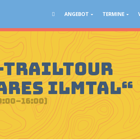
Navigation
überspringen
ANGEBOT
TERMINE
B-Trailtour
ares Ilmtal“
0:00–16:00)