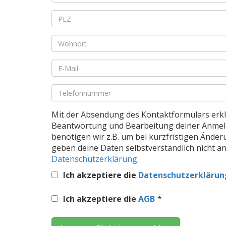
+
Hausnummer
*
Pflichtfeld
PLZ
*
Pflichtfeld
Wohnort
*
Pflichtfeld
E-
Mail
*
Pflichtfeld
Telefon
*
Mit der Absendung des Kontaktformulars erklä
Beantwortung und Bearbeitung deiner Anme
benötigen wir z.B. um bei kurzfristigen Änd
geben deine Daten selbstverständlich nicht an
Datenschutzerklärung
.
Ich akzeptiere die
Datenschutzerklärun
Ich akzeptiere die
AGB
*