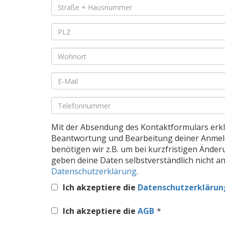
Pflichtfeld
Straße
+
Hausnummer
*
Pflichtfeld
PLZ
*
Pflichtfeld
Wohnort
*
Pflichtfeld
E-
Mail
*
Pflichtfeld
Telefon
*
Mit der Absendung des Kontaktformulars erklä
Beantwortung und Bearbeitung deiner Anme
benötigen wir z.B. um bei kurzfristigen Änd
geben deine Daten selbstverständlich nicht an
Datenschutzerklärung
.
Ich akzeptiere die
Datenschutzerklärun
Ich akzeptiere die
AGB
*