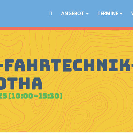
Navigation
überspringen
ANGEBOT
TERMINE
B-Fahrtechnik
Gotha
25
(10:00–15:30)