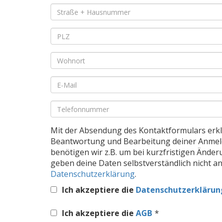
Pflichtfeld
Straße
+
Hausnummer
*
Pflichtfeld
PLZ
*
Pflichtfeld
Wohnort
*
Pflichtfeld
E-
Mail
*
Pflichtfeld
Telefon
*
Mit der Absendung des Kontaktformulars erklä
Beantwortung und Bearbeitung deiner Anme
benötigen wir z.B. um bei kurzfristigen Änd
geben deine Daten selbstverständlich nicht an
Datenschutzerklärung
.
Ich akzeptiere die
Datenschutzerklärun
Ich akzeptiere die
AGB
*