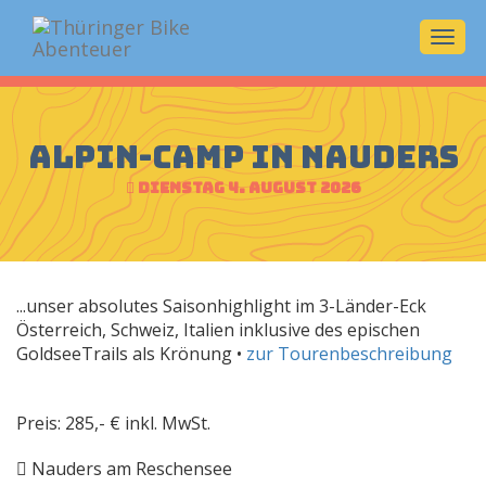
Navi
ein-/
Alpin-Camp in Nauders
Dienstag 4. August 2026
...unser absolutes Saisonhighlight im 3-Länder-Eck
Österreich, Schweiz, Italien inklusive des epischen
GoldseeTrails als Krönung •
zur Tourenbeschreibung
Preis: 285,- € inkl. MwSt.
Nauders am Reschensee